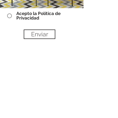
Acepto la Política de
Privacidad
Enviar
East & West Homes
Calle Juan Ruiz Muñoz 2. Edf. Marino II, oficina
4. Marbella, Málaga.
Manager of